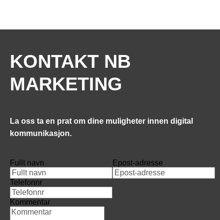
HJEM
TJENESTER
OM OSS
KONTAKT 
KONTAKT NB 
MARKETING
La oss ta en prat om dine muligheter innen digital 
kommunikasjon. 
Fullt navn
Epost-adresse
Telefonnr
Kommentar