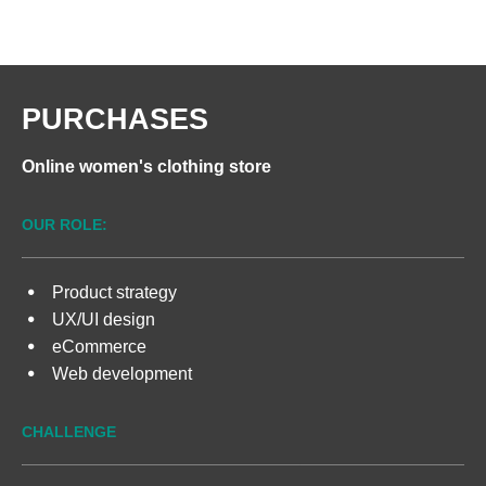
HJEM
TJENESTER
OM OSS
KONTAKT 
PURCHASES
Online women's clothing store
OUR ROLE:
Product strategy
UX/UI design
eCommerce
Web development
CHALLENGE